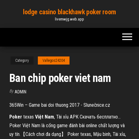
Skip
lodge casino blackhawk poker room
to
livemwjg.web.app
the
content
Category
Vallegos24204
Ban chip poker viet nam
By
ADMIN
365Win – Game bai doi thuong 2017 - Slunečnice.cz
Poker
texas
Việt
Nam
, Tài xỉu APK Скачать бесплатно…
Poker Việt Nam là cổng game đánh bài online chất lượng và
uy tín.【Cách chơi đa dạng】 Poker texas, Mậu binh, Tài xỉu,