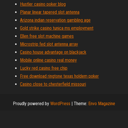
Hustler casino poker blog
Planar linear tapered slot antenna
Arizona indian reservation gambling age
Gold strike casino tunica ms employment
Ellen free slot machine games
Microstrip fed slot antenna array
Casino house advantage on blackjack
Mobile online casino real money
Lucky red casino free chip
Free download ringtone texas holdem poker
Casino close to chesterfield missouri
Proudly powered by
WordPress
|
Theme:
Envo Magazine