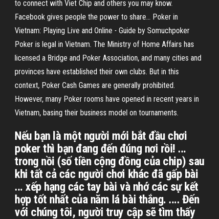
to connect with Viet Chip and others you may know.
Facebook gives people the power to share... Poker in
Vietnam: Playing Live and Online - Guide by Somuchpoker
Poker is legal in Vietnam. The Ministry of Home Affairs has
licensed a Bridge and Poker Association, and many cities and
provinces have established their own clubs. But in this
context, Poker Cash Games are generally prohibited.
However, many Poker rooms have opened in recent years in
Vietnam, basing their business model on tournaments.
Nếu bạn là một người mới bắt đầu chơi
poker thì bạn đang đến đúng nơi rồi! ...
trong nồi (số tiền cộng đồng của chip) sau
khi tất cả các người chơi khác đã gấp bài
... xếp hạng các tay bài và nhớ các sự kết
hợp tốt nhất của năm lá bài thắng. .... Đến
với chúng tôi, người truy cập sẽ tìm thấy